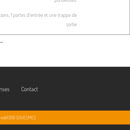
tions, 1 portes d’entrée et une trappe de
sortie
nses
Contact
res
41300 SOUESMES