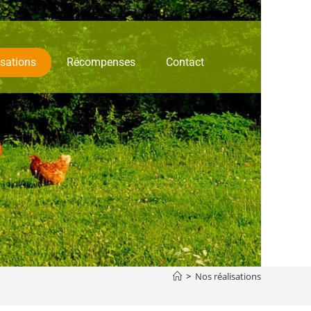
isations
Récompenses
Contact
>
Nos réalisations