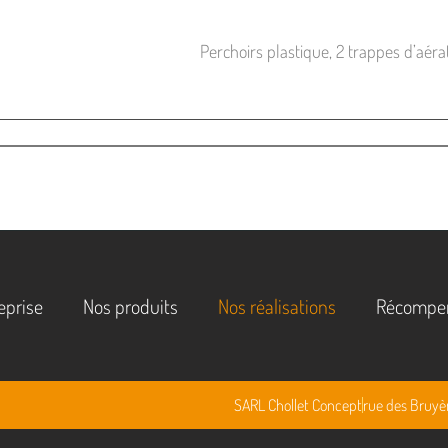
Perchoirs plastique, 2 trappes d’aéra
eprise
Nos produits
Nos réalisations
Récompe
SARL Chollet Concept
rue des Bruyè